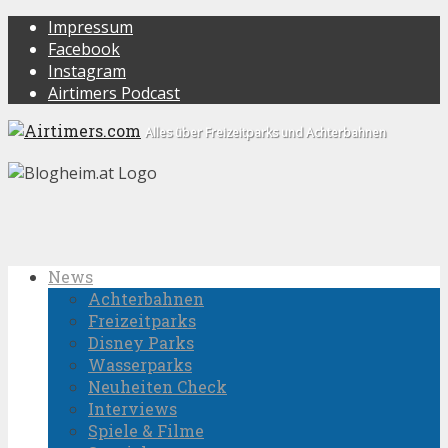
Impressum
Facebook
Instagram
Airtimers Podcast
Alles über Freizeitparks und Achterbahnen
News
Achterbahnen
Freizeitparks
Disney Parks
Wasserparks
Neuheiten Check
Interviews
Spiele & Filme