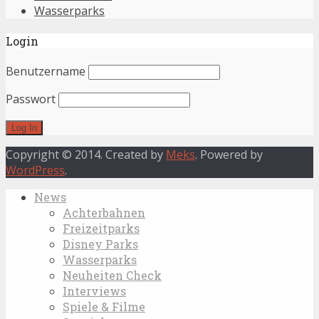
Wasserparks
Login
Benutzername
Passwort
Copyright © 2014. Created by
Meks
. Powered by
WordPress
.
News
Achterbahnen
Freizeitparks
Disney Parks
Wasserparks
Neuheiten Check
Interviews
Spiele & Filme