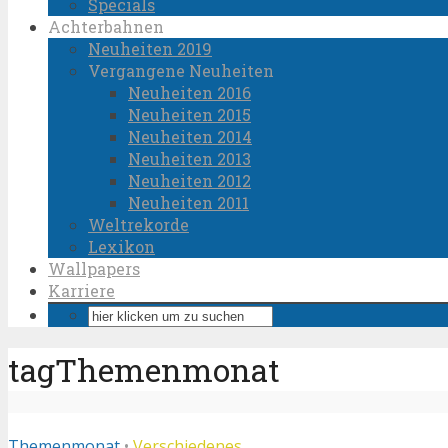
Specials
Achterbahnen
Neuheiten 2019
Vergangene Neuheiten
Neuheiten 2016
Neuheiten 2015
Neuheiten 2014
Neuheiten 2013
Neuheiten 2012
Neuheiten 2011
Weltrekorde
Lexikon
Wallpapers
Karriere
tagThemenmonat
Themenmonat
•
Verschiedenes