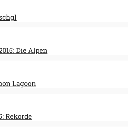
Ischgl
015: Die Alpen
hoon Lagoon
5: Rekorde