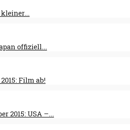
kleiner...
an offiziell...
015: Film ab!
r 2015: USA –...