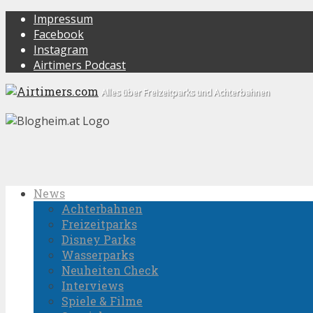
Impressum
Facebook
Instagram
Airtimers Podcast
Alles über Freizeitparks und Achterbahnen
News
Achterbahnen
Freizeitparks
Disney Parks
Wasserparks
Neuheiten Check
Interviews
Spiele & Filme