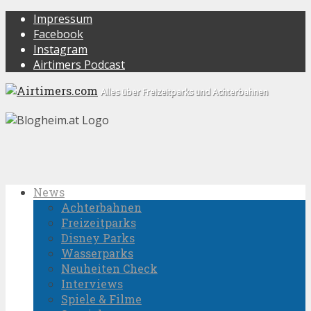
Impressum
Facebook
Instagram
Airtimers Podcast
Alles über Freizeitparks und Achterbahnen
News
Achterbahnen
Freizeitparks
Disney Parks
Wasserparks
Neuheiten Check
Interviews
Spiele & Filme