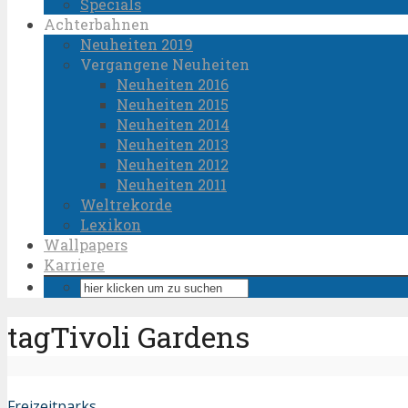
Specials
Achterbahnen
Neuheiten 2019
Vergangene Neuheiten
Neuheiten 2016
Neuheiten 2015
Neuheiten 2014
Neuheiten 2013
Neuheiten 2012
Neuheiten 2011
Weltrekorde
Lexikon
Wallpapers
Karriere
tagTivoli Gardens
Freizeitparks