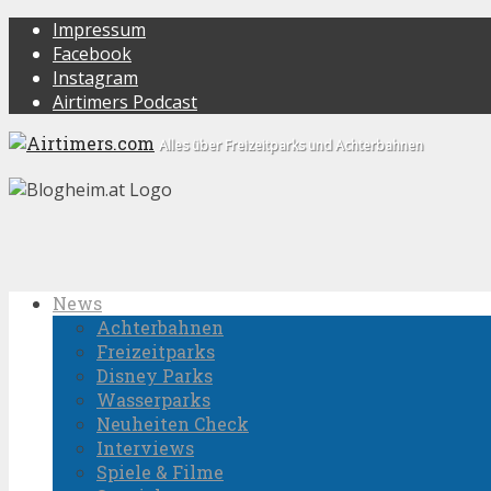
Impressum
Facebook
Instagram
Airtimers Podcast
Alles über Freizeitparks und Achterbahnen
News
Achterbahnen
Freizeitparks
Disney Parks
Wasserparks
Neuheiten Check
Interviews
Spiele & Filme