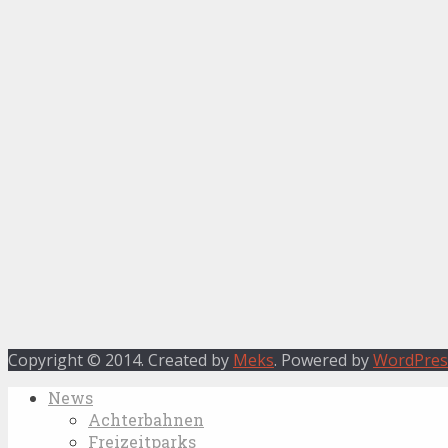
Copyright © 2014. Created by
Meks
. Powered by
WordPres
News
Achterbahnen
Freizeitparks