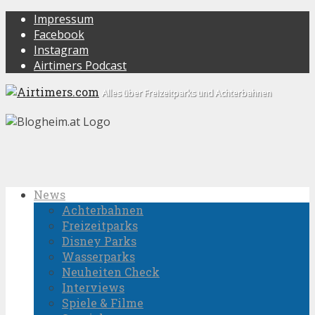
Impressum
Facebook
Instagram
Airtimers Podcast
Alles über Freizeitparks und Achterbahnen
News
Achterbahnen
Freizeitparks
Disney Parks
Wasserparks
Neuheiten Check
Interviews
Spiele & Filme