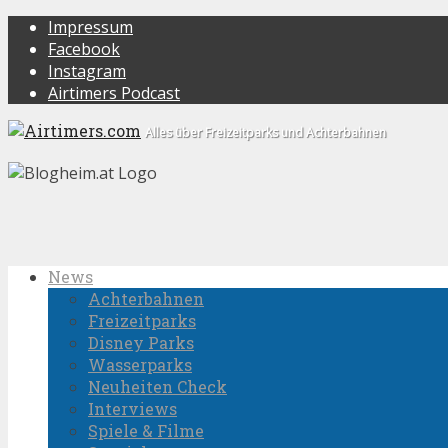
Impressum
Facebook
Instagram
Airtimers Podcast
Alles über Freizeitparks und Achterbahnen
News
Achterbahnen
Freizeitparks
Disney Parks
Wasserparks
Neuheiten Check
Interviews
Spiele & Filme