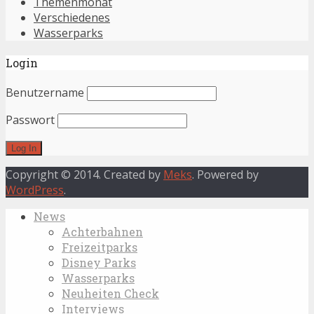
Themenmonat
Verschiedenes
Wasserparks
Login
Benutzername
Passwort
Copyright © 2014. Created by
Meks
. Powered by
WordPress
.
News
Achterbahnen
Freizeitparks
Disney Parks
Wasserparks
Neuheiten Check
Interviews