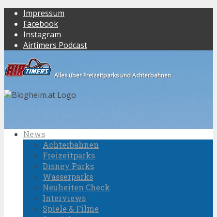
Impressum
Facebook
Instagram
Airtimers Podcast
Alles über Freizeitparks und Achterbahnen
News
Achterbahnen
Freizeitparks
Disney Parks
Wasserparks
Neuheiten Check
Interviews
Spiele & Filme