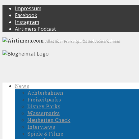
Impressum
Facebook
Instagram
Airtimers Podcast
Alles über Freizeitparks und Achterbahnen
News
Achterbahnen
Freizeitparks
Disney Parks
Wasserparks
Neuheiten Check
Interviews
Spiele & Filme