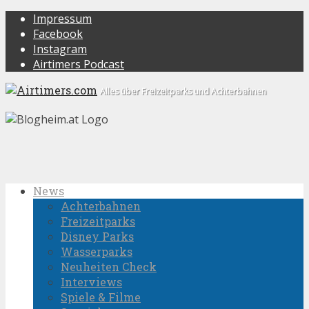
Impressum
Facebook
Instagram
Airtimers Podcast
Alles über Freizeitparks und Achterbahnen
News
Achterbahnen
Freizeitparks
Disney Parks
Wasserparks
Neuheiten Check
Interviews
Spiele & Filme