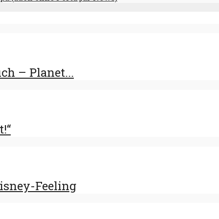
h – Planet...
t!“
Disney-Feeling