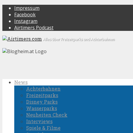
Impressum
Facebook
Instagram
Airtimers Podcast
Alles über Freizeitparks und Achterbahnen
News
Achterbahnen
Freizeitparks
Disney Parks
Wasserparks
Neuheiten Check
Interviews
Spiele & Filme