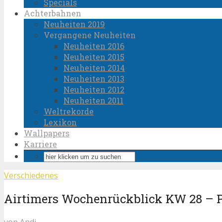
Specials
Achterbahnen
Neuheiten 2019
Vergangene Neuheiten
Neuheiten 2016
Neuheiten 2015
Neuheiten 2014
Neuheiten 2013
Neuheiten 2012
Neuheiten 2011
Weltrekorde
Lexikon
Wallpapers
Karriere
Verschiedenes
Airtimers Wochenrückblick KW 28 – 
von
Andi