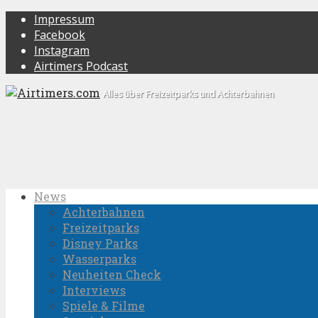
Impressum
Facebook
Instagram
Airtimers Podcast
Alles über Freizeitparks und Achterbahnen
News
Achterbahnen
Freizeitparks
Disney Parks
Wasserparks
Neuheiten Check
Interviews
Spiele & Filme