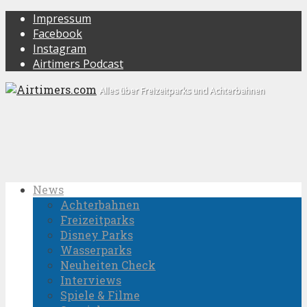
Impressum
Facebook
Instagram
Airtimers Podcast
Alles über Freizeitparks und Achterbahnen
News
Achterbahnen
Freizeitparks
Disney Parks
Wasserparks
Neuheiten Check
Interviews
Spiele & Filme