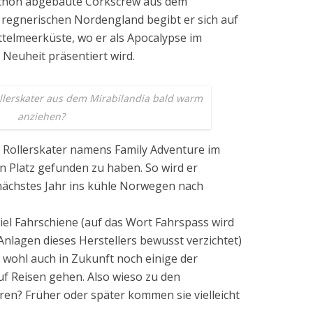
 schon abgebaute Corkscrew aus dem
 regnerischen Nordengland begibt er sich auf
ittelmeerküste, wo er als Apocalypse im
Neuheit präsentiert wird.
llerskater aus dem Mirabilandia bald warm
anziehen?
e Rollerskater namens Family Adventure im
n Platz gefunden zu haben. So wird er
nächstes Jahr ins kühle Norwegen nach
l Fahrschiene (auf das Wort Fahrspass wird
Anlagen dieses Herstellers bewusst verzichtet)
 wohl auch in Zukunft noch einige der
uf Reisen gehen. Also wieso zu den
en? Früher oder später kommen sie vielleicht