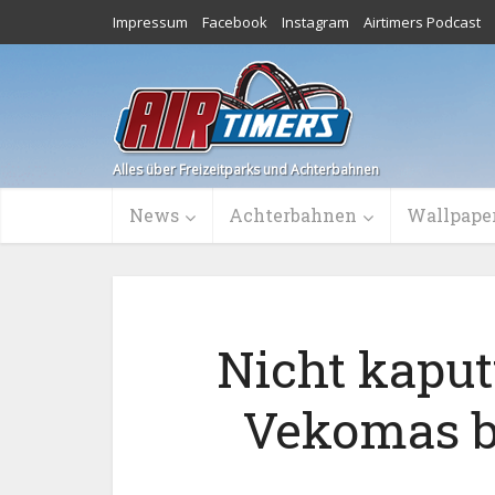
Impressum
Facebook
Instagram
Airtimers Podcast
Alles über Freizeitparks und Achterbahnen
News
Achterbahnen
Wallpape
Nicht kapu
Vekomas b