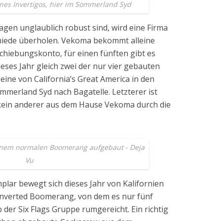
ines Invertigos, hier im Sommerland Syd
gen unglaublich robust sind, wird eine Firma
miede überholen. Vekoma bekommt alleine
schiebungskonto, für einen fünften gibt es
ieses Jahr gleich zwei der nur vier gebauten
 eine von California’s Great America in den
mmerland Syd nach Bagatelle. Letzterer ist
e kein anderer aus dem Hause Vekoma durch die
nem normalen Boomerang aufgebaut - Deja
Vu
mplar bewegt sich dieses Jahr von Kalifornien
Inverted Boomerang, von dem es nur fünf
 der Six Flags Gruppe rumgereicht. Ein richtig