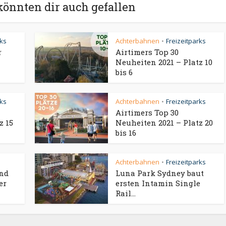
könnten dir auch gefallen
rks
Achterbahnen
Freizeitparks
•
r
Airtimers Top 30
Neuheiten 2021 – Platz 10
bis 6
rks
Achterbahnen
Freizeitparks
•
Airtimers Top 30
z 15
Neuheiten 2021 – Platz 20
bis 16
Achterbahnen
Freizeitparks
•
und
Luna Park Sydney baut
er
ersten Intamin Single
Rail...