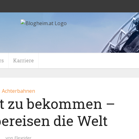
rs
Karriere
Achterbahnen
tt zu bekommen –
ereisen die Welt
von
Flexrider