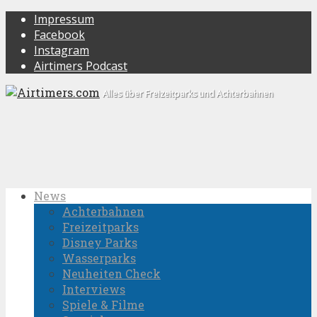
Impressum
Facebook
Instagram
Airtimers Podcast
Alles über Freizeitparks und Achterbahnen
News
Achterbahnen
Freizeitparks
Disney Parks
Wasserparks
Neuheiten Check
Interviews
Spiele & Filme