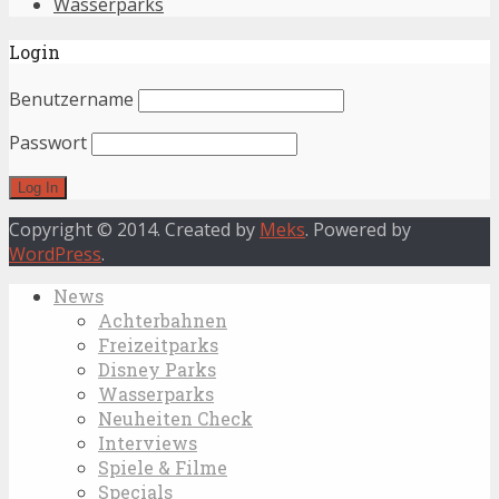
Wasserparks
Login
Benutzername
Passwort
Copyright © 2014. Created by
Meks
. Powered by
WordPress
.
News
Achterbahnen
Freizeitparks
Disney Parks
Wasserparks
Neuheiten Check
Interviews
Spiele & Filme
Specials