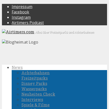
Impressum
Facebook
Instagram
Airtimers Podcast
Alles über Freizeitparks und Achterbahnen
News
Achterbahnen
Freizeitparks
Disney Parks
Wasserparks
Neuheiten Check
Interviews
Spiele & Filme