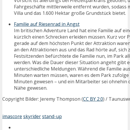
Vorsicht ist allerdings bei Freizeitparkfans geboten,
Fahrgeschäfte mittlerweile entfernt wurden, sodass 
Villa und das 1.600 Hektar große Grundstück bietet.
Familie auf Riesenrad in Angst
Im britischen Adventure Land hat eine Familie auf ei
kürzlich einen Schrecken erleiden müssen. Kurz vor Pa
gerade auf dem höchsten Punkt der Attraktion waren,
an den Attraktionen aus und das Rad hörte auf, sich 
Festsitzenden befürchtete die Familie nun, im Park al
werden. Was die Dauer dieser Situation angeht gibt e
unterschiedliche Meldungen. Während die Familie aus
Minuten warten müssen, waren es dem Park zufolge l
Minuten gewesen – und ein Mitarbeiter sei ohnehin di
Nähe gewesen.
Copyright Bilder: Jeremy Thompson (
CC BY 2.0
) / Taunusw
imascore
skyrider
stand-up