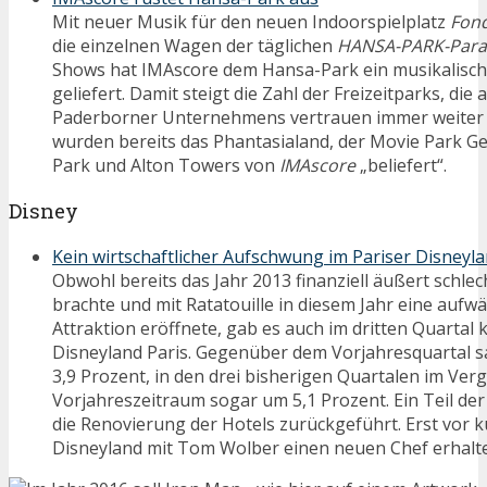
Mit neuer Musik für den neuen Indoorspielplatz
Fond
die einzelnen Wagen der täglichen
HANSA-PARK-Par
Shows hat IMAscore dem Hansa-Park ein musikalisc
geliefert. Damit steigt die Zahl der Freizeitparks, die 
Paderborner Unternehmens vertrauen immer weiter
wurden bereits das Phantasialand, der Movie Park G
Park und Alton Towers von
IMAscore
„beliefert“.
Disney
Kein wirtschaftlicher Aufschwung im Pariser Disneyl
Obwohl bereits das Jahr 2013 finanziell äußert schlec
brachte und mit Ratatouille in diesem Jahr eine aufw
Attraktion eröffnete, gab es auch im dritten Quartal
Disneyland Paris. Gegenüber dem Vorjahresquartal 
3,9 Prozent, in den drei bisherigen Quartalen im Ver
Vorjahreszeitraum sogar um 5,1 Prozent. Ein Teil der
die Renovierung der Hotels zurückgeführt. Erst vor 
Disneyland mit Tom Wolber einen neuen Chef erhalt