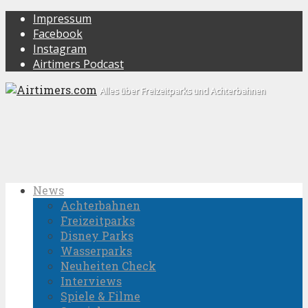
Impressum
Facebook
Instagram
Airtimers Podcast
Alles über Freizeitparks und Achterbahnen
News
Achterbahnen
Freizeitparks
Disney Parks
Wasserparks
Neuheiten Check
Interviews
Spiele & Filme