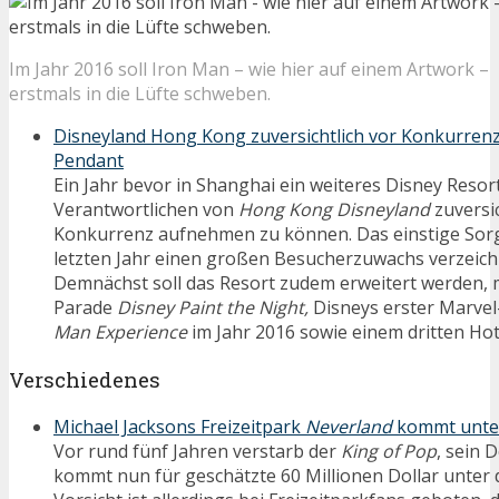
Im Jahr 2016 soll Iron Man – wie hier auf einem Artwork –
erstmals in die Lüfte schweben.
Disneyland Hong Kong zuversichtlich vor Konkurren
Pendant
Ein Jahr bevor in Shanghai ein weiteres Disney Resort
Verantwortlichen von
Hong Kong Disneyland
zuversic
Konkurrenz aufnehmen zu können. Das einstige Sorg
letzten Jahr einen großen Besucherzuwachs verzeic
Demnächst soll das Resort zudem erweitert werden, 
Parade
Disney Paint the Night,
Disneys erster Marvel
Man Experience
im Jahr 2016 sowie einem dritten Hote
Verschiedenes
Michael Jacksons Freizeitpark
Neverland
kommt unte
Vor rund fünf Jahren verstarb der
King of Pop
, sein 
kommt nun für geschätzte 60 Millionen Dollar unter