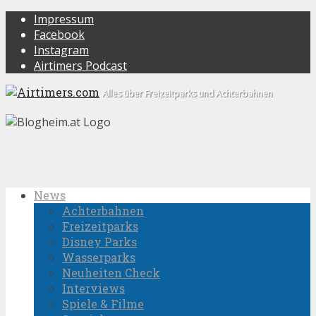
Impressum
Facebook
Instagram
Airtimers Podcast
Alles über Freizeitparks und Achterbahnen
News
Achterbahnen
Freizeitparks
Disney Parks
Wasserparks
Neuheiten Check
Interviews
Spiele & Filme