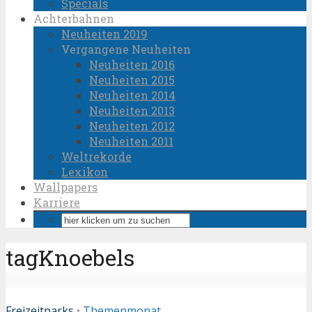
Specials
Achterbahnen
Neuheiten 2019
Vergangene Neuheiten
Neuheiten 2016
Neuheiten 2015
Neuheiten 2014
Neuheiten 2013
Neuheiten 2012
Neuheiten 2011
Weltrekorde
Lexikon
Wallpapers
Karriere
tagKnoebels
Freizeitparks
•
Themenmonat