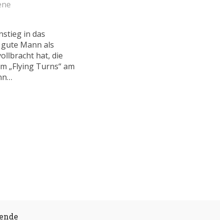
ene
nstieg in das
r gute Mann als
llbracht hat, die
m „Flying Turns“ am
ann…
gende