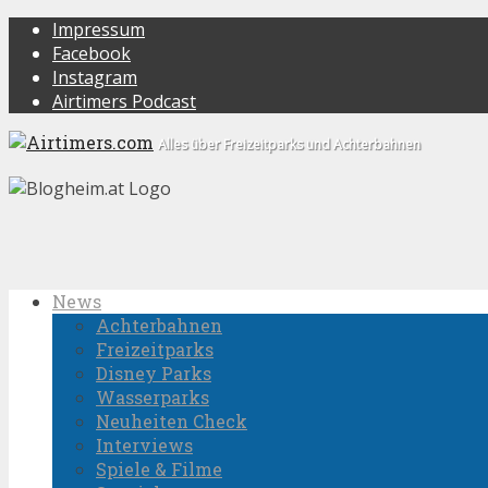
Impressum
Facebook
Instagram
Airtimers Podcast
Alles über Freizeitparks und Achterbahnen
News
Achterbahnen
Freizeitparks
Disney Parks
Wasserparks
Neuheiten Check
Interviews
Spiele & Filme