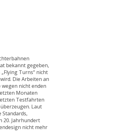
Achterbahnen
hat bekannt gegeben,
„Flying Turns“ nicht
 wird. Die Arbeiten an
e wegen nicht enden
letzten Monaten
letzten Testfahrten
g überzeugen. Laut
e Standards,
n 20. Jahrhundert
endesign nicht mehr