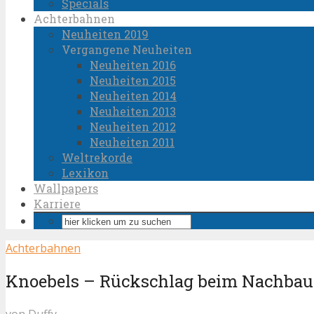
Specials
Achterbahnen
Neuheiten 2019
Vergangene Neuheiten
Neuheiten 2016
Neuheiten 2015
Neuheiten 2014
Neuheiten 2013
Neuheiten 2012
Neuheiten 2011
Weltrekorde
Lexikon
Wallpapers
Karriere
Achterbahnen
Knoebels – Rückschlag beim Nachbau
von
Duffy