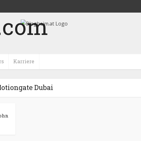
rs
Karriere
otiongate Dubai
John