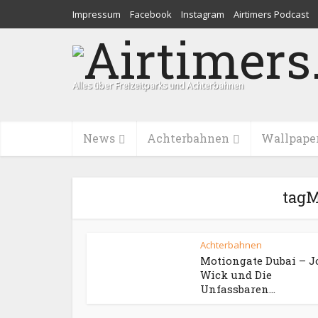
Impressum
Facebook
Instagram
Airtimers Podcast
Alles über Freizeitparks und Achterbahnen
News
Achterbahnen
Wallpape
tagM
Achterbahnen
Motiongate Dubai – 
Wick und Die
Unfassbaren...