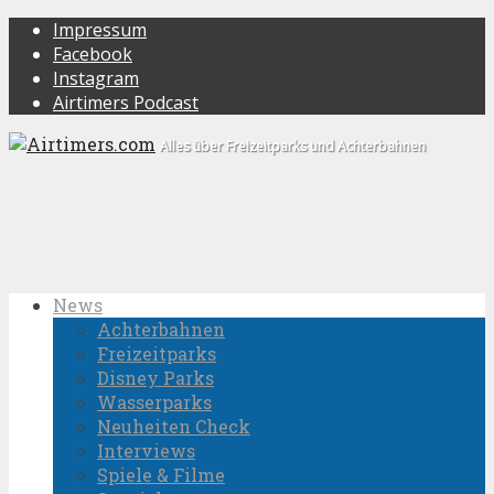
Impressum
Facebook
Instagram
Airtimers Podcast
Alles über Freizeitparks und Achterbahnen
News
Achterbahnen
Freizeitparks
Disney Parks
Wasserparks
Neuheiten Check
Interviews
Spiele & Filme