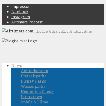
Impressum
Facebook
Instagram
Airtimers Podcast
Alles über Freizeitparks und Achterbahnen
News
Achterbahnen
Freizeitparks
Disney Parks
Wasserparks
Neuheiten Check
Interviews
Spiele & Filme