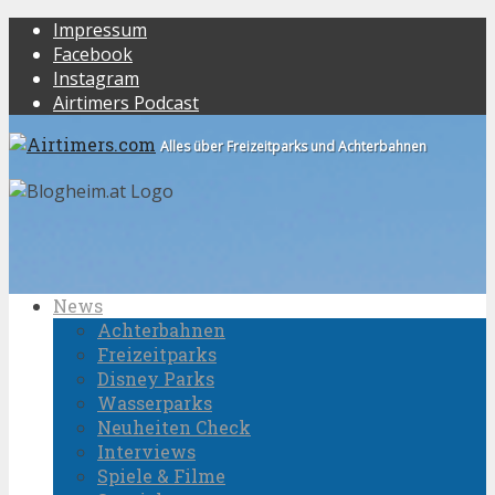
Impressum
Facebook
Instagram
Airtimers Podcast
Alles über Freizeitparks und Achterbahnen
News
Achterbahnen
Freizeitparks
Disney Parks
Wasserparks
Neuheiten Check
Interviews
Spiele & Filme