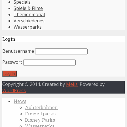
Specials
Spiele & Filme
Themenmonat
Verschiedenes
Wasserparks
Login
Benutzername
Passwort
Copyright © 2014. Created by
Meks
. Powered by
WordPress
.
News
Achterbahnen
Freizeitparks
Disney Parks
Wasserparks