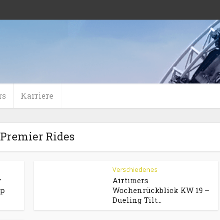
rs
Karriere
gPremier Rides
Verschiedenes
y
Airtimers
yp
Wochenrückblick KW 19 –
Dueling Tilt...