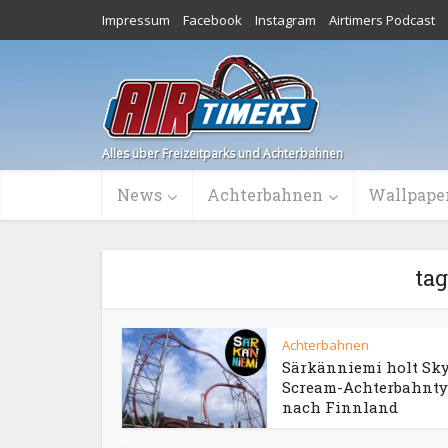
Impressum
Facebook
Instagram
Airtimers Podcast
Alles über Freizeitparks und Achterbahnen
News
Achterbahnen
Wallpape
ta
Achterbahnen
Särkänniemi holt Sk
Scream-Achterbahnt
nach Finnland