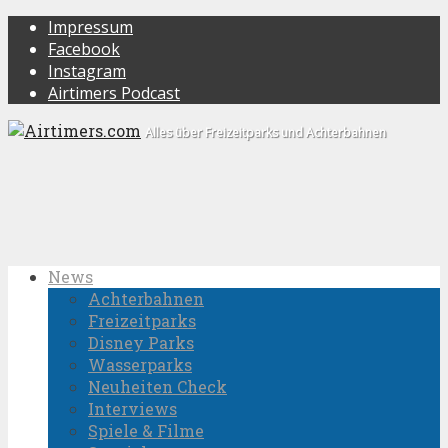
Impressum
Facebook
Instagram
Airtimers Podcast
Alles über Freizeitparks und Achterbahnen
News
Achterbahnen
Freizeitparks
Disney Parks
Wasserparks
Neuheiten Check
Interviews
Spiele & Filme