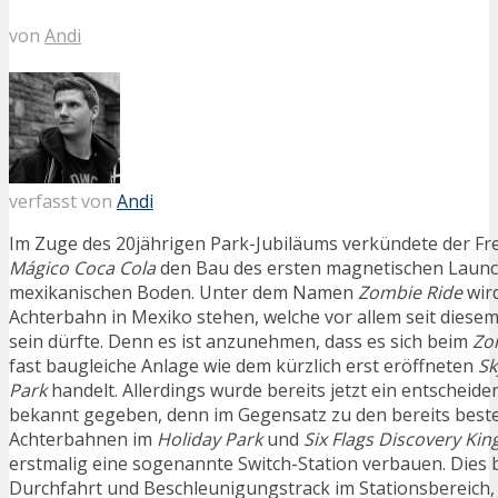
von
Andi
verfasst von
Andi
Im Zuge des 20jährigen Park-Jubiläums verkündete der Fr
Mágico Coca Cola
den Bau des ersten magnetischen Launc
mexikanischen Boden. Unter dem Namen
Zombie Ride
wird
Achterbahn in Mexiko stehen, welche vor allem seit diesem
sein dürfte. Denn es ist anzunehmen, dass es sich beim
Zo
fast baugleiche Anlage wie dem kürzlich erst eröffneten
Sk
Park
handelt. Allerdings wurde bereits jetzt ein entscheid
bekannt gegeben, denn im Gegensatz zu den bereits bes
Achterbahnen im
Holiday Park
und
Six Flags Discovery Ki
erstmalig eine sogenannte Switch-Station verbauen. Dies b
Durchfahrt und Beschleunigungstrack im Stationsbereich, 