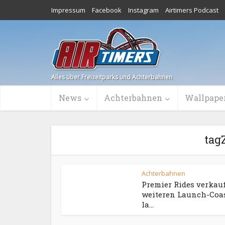
Impressum
Facebook
Instagram
Airtimers Podcast
Alles über Freizeitparks und Achterbahnen
News
Achterbahnen
Wallpape
tag
Achterbahnen
Premier Rides verkau
weiteren Launch-Coas
la...