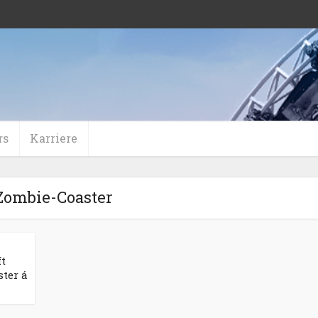
rs
Karriere
Zombie-Coaster
ft
ter á