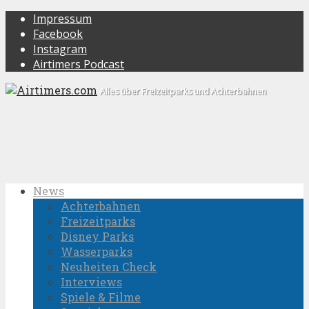
Impressum
Facebook
Instagram
Airtimers Podcast
Alles über Freizeitparks und Achterbahnen
News
Achterbahnen
Freizeitparks
Disney Parks
Wasserparks
Neuheiten Check
Interviews
Spiele & Filme