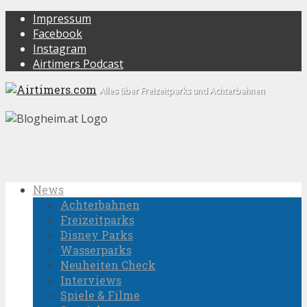
Impressum
Facebook
Instagram
Airtimers Podcast
Alles über Freizeitparks und Achterbahnen
News
Achterbahnen
Freizeitparks
Disney Parks
Wasserparks
Neuheiten Check
Interviews
Spiele & Filme