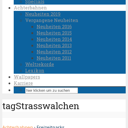
Specials
Achterbahnen
Neuheiten 2019
Vergangene Neuheiten
Neuheiten 2016
Neuheiten 2015
Neuheiten 2014
Neuheiten 2013
Neuheiten 2012
Neuheiten 2011
Weltrekorde
Lexikon
Wallpapers
Karriere
tagStrasswalchen
Achterbahnen
•
Freizeitparks