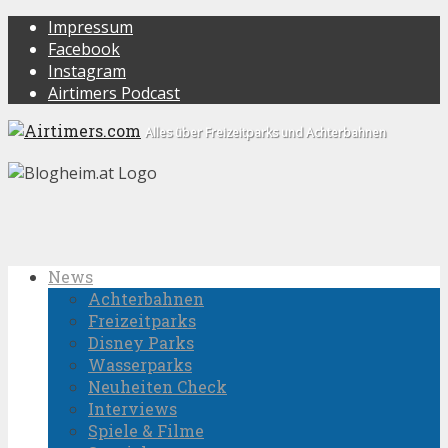
Impressum
Facebook
Instagram
Airtimers Podcast
Alles über Freizeitparks und Achterbahnen
News
Achterbahnen
Freizeitparks
Disney Parks
Wasserparks
Neuheiten Check
Interviews
Spiele & Filme