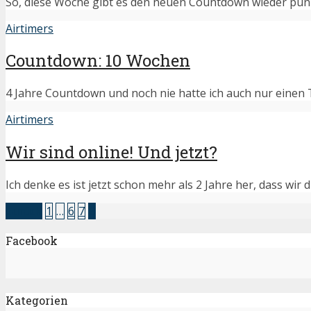
So, diese Woche gibt es den neuen Countdown wieder pünkt
Airtimers
Countdown: 10 Wochen
4 Jahre Countdown und noch nie hatte ich auch nur einen Ta
Airtimers
Wir sind online! Und jetzt?
Ich denke es ist jetzt schon mehr als 2 Jahre her, dass wir 
zurück
1
…
6
7
8
Facebook
Kategorien