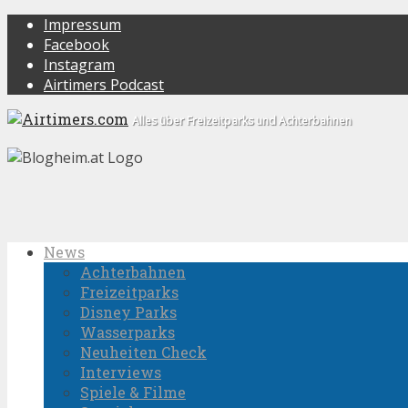
Impressum
Facebook
Instagram
Airtimers Podcast
Alles über Freizeitparks und Achterbahnen
News
Achterbahnen
Freizeitparks
Disney Parks
Wasserparks
Neuheiten Check
Interviews
Spiele & Filme