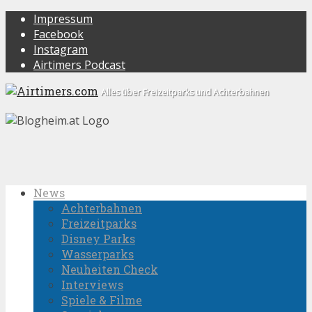
Impressum
Facebook
Instagram
Airtimers Podcast
Alles über Freizeitparks und Achterbahnen
News
Achterbahnen
Freizeitparks
Disney Parks
Wasserparks
Neuheiten Check
Interviews
Spiele & Filme