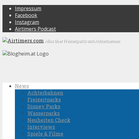
Impressum
Facebook
Instagram
Airtimers Podcast
Alles über Freizeitparks und Achterbahnen
News
Achterbahnen
Freizeitparks
Disney Parks
Wasserparks
Neuheiten Check
Interviews
Spiele & Filme