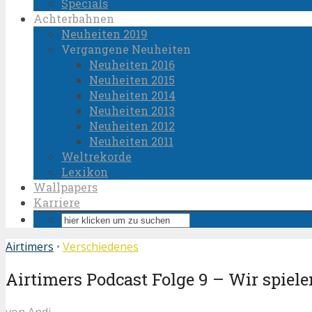
Specials
Achterbahnen
Neuheiten 2019
Vergangene Neuheiten
Neuheiten 2016
Neuheiten 2015
Neuheiten 2014
Neuheiten 2013
Neuheiten 2012
Neuheiten 2011
Weltrekorde
Lexikon
Wallpapers
Karriere
Airtimers
•
Verschiedenes
Airtimers Podcast Folge 9 – Wir spiele
von
Andi