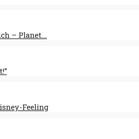
h – Planet...
t!“
Disney-Feeling