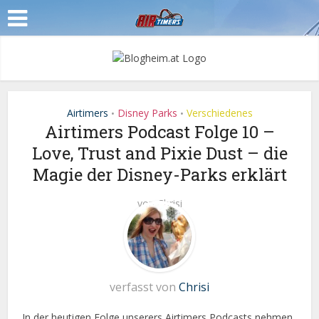
Airtimers
Disney Parks
Verschiedenes
•
•
Airtimers Podcast Folge 10 –
Love, Trust and Pixie Dust – die
Magie der Disney-Parks erklärt
von
Chrisi
verfasst von
Chrisi
In der heutigen Folge unserers Airtimers Podcasts nehmen