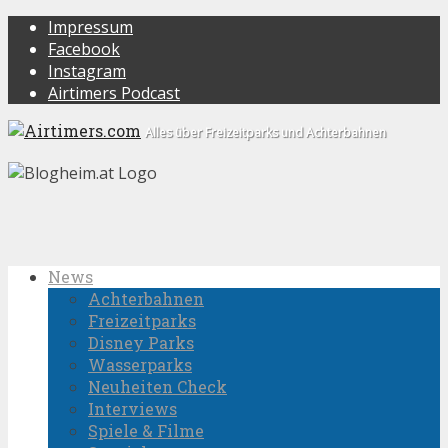
Impressum
Facebook
Instagram
Airtimers Podcast
Alles über Freizeitparks und Achterbahnen
News
Achterbahnen
Freizeitparks
Disney Parks
Wasserparks
Neuheiten Check
Interviews
Spiele & Filme