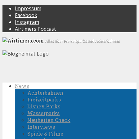
Impressum
Facebook
Instagram
Airtimers Podcast
Alles über Freizeitparks und Achterbahnen
News
Achterbahnen
Freizeitparks
Disney Parks
Wasserparks
Neuheiten Check
Interviews
Spiele & Filme