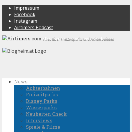
Impressum
Facebook
Instagram
Airtimers Podcast
Alles über Freizeitparks und Achterbahnen
News
Achterbahnen
Freizeitparks
Disney Parks
Wasserparks
Neuheiten Check
Interviews
Spiele & Filme