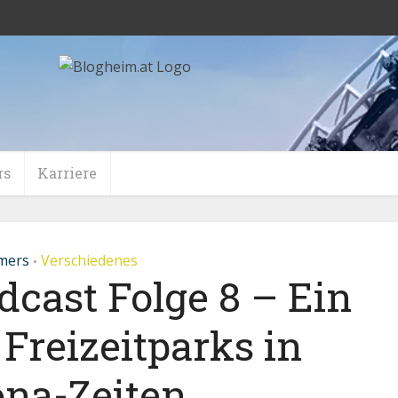
rs
Karriere
imers
Verschiedenes
•
dcast Folge 8 – Ein
Freizeitparks in
ona-Zeiten