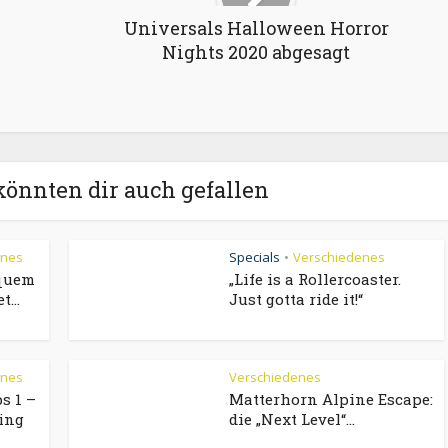
Universals Halloween Horror
Nights 2020 abgesagt
könnten dir auch gefallen
enes
Specials
Verschiedenes
•
equem
„Life is a Rollercoaster.
...
Just gotta ride it!“
enes
Verschiedenes
s 1 –
Matterhorn Alpine Escape:
ling
die „Next Level“...