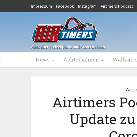
Impressum
Facebook
Instagram
Airtimers Podcast
Alles über Freizeitparks und Achterbahnen
News
Achterbahnen
Wallpape
Airt
Airtimers Po
Update zu 
Cor