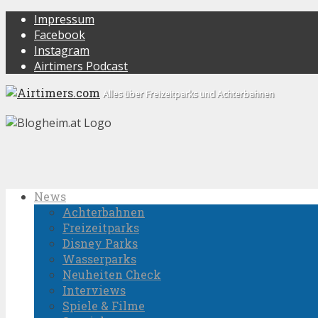
Impressum
Facebook
Instagram
Airtimers Podcast
Alles über Freizeitparks und Achterbahnen
News
Achterbahnen
Freizeitparks
Disney Parks
Wasserparks
Neuheiten Check
Interviews
Spiele & Filme