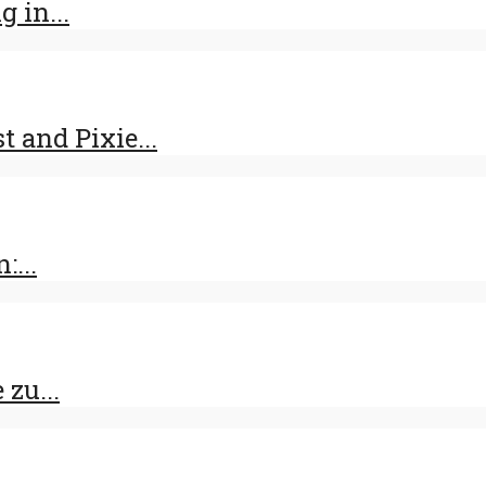
 in...
t and Pixie...
:...
zu...