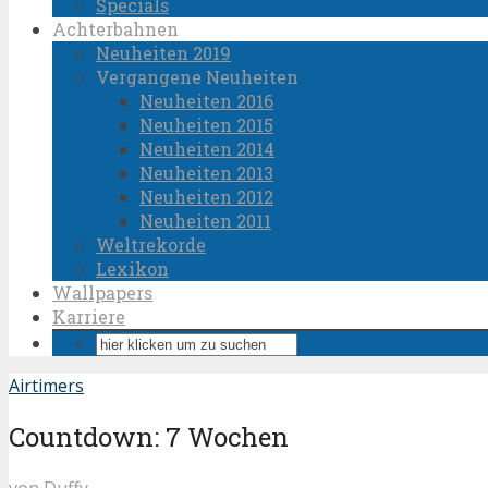
Specials
Achterbahnen
Neuheiten 2019
Vergangene Neuheiten
Neuheiten 2016
Neuheiten 2015
Neuheiten 2014
Neuheiten 2013
Neuheiten 2012
Neuheiten 2011
Weltrekorde
Lexikon
Wallpapers
Karriere
Airtimers
Countdown: 7 Wochen
von
Duffy