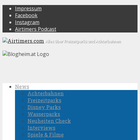
Impressum
Facebook
Instagram
Airtimers Podcast
Alles über Freizeitparks und Achterbahnen
News
Achterbahnen
Freizeitparks
Disney Parks
Wasserparks
Neuheiten Check
Interviews
Spiele & Filme