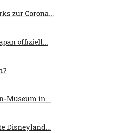
ks zur Corona...
an offiziell...
n?
n-Museum in...
e Disneyland...