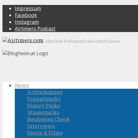
Impressum
Facebook
Instagram
Airtimers Podcast
Alles über Freizeitparks und Achterbahnen
News
Achterbahnen
Freizeitparks
Disney Parks
Wasserparks
Neuheiten Check
Interviews
Spiele & Filme