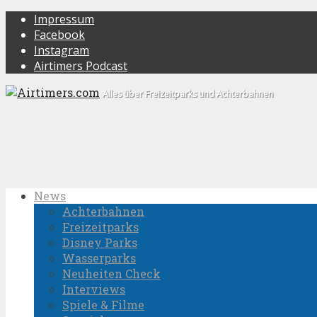
Impressum
Facebook
Instagram
Airtimers Podcast
Alles über Freizeitparks und Achterbahnen
News
Achterbahnen
Freizeitparks
Disney Parks
Wasserparks
Neuheiten Check
Interviews
Spiele & Filme