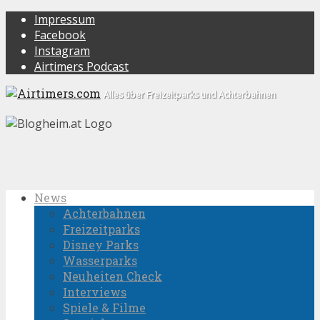
Impressum
Facebook
Instagram
Airtimers Podcast
Alles über Freizeitparks und Achterbahnen
News
Achterbahnen
Freizeitparks
Disney Parks
Wasserparks
Neuheiten Check
Interviews
Spiele & Filme