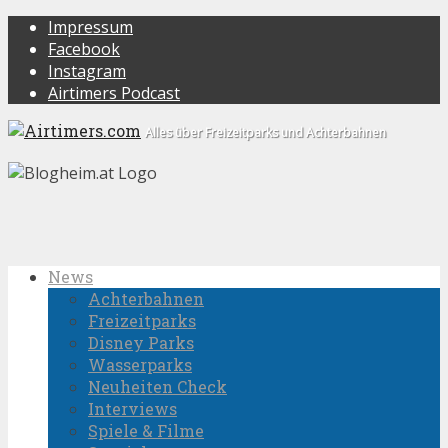
Impressum
Facebook
Instagram
Airtimers Podcast
Alles über Freizeitparks und Achterbahnen
News
Achterbahnen
Freizeitparks
Disney Parks
Wasserparks
Neuheiten Check
Interviews
Spiele & Filme