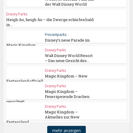
der Walt Disney World
Disney Parks
Heigh-ho, heigh-ho – die Zwerge schürfen bald
in...
Freizeitparks
Disney’s neue Parade im
Magic Kingdom
Disney Parks
Walt Disney World Resort
– Das neue Gesicht des...
Disney Parks
Magic Kingdom – New
Fantasyland offziell...
Disney Parks
Magic Kingdom –
Feuerspeiende Drachen
gesichtet!
Disney Parks
Magic Kingdom –
Aktuelles zur New
Fantasyland...
mehr anzeigen