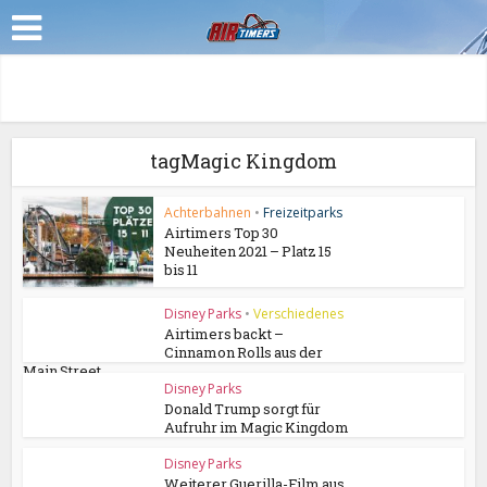
tagMagic Kingdom
Achterbahnen
•
Freizeitparks
Airtimers Top 30
Neuheiten 2021 – Platz 15
bis 11
Disney Parks
•
Verschiedenes
Airtimers backt –
Cinnamon Rolls aus der
Main Street...
Disney Parks
Donald Trump sorgt für
Aufruhr im Magic Kingdom
Disney Parks
Weiterer Guerilla-Film aus