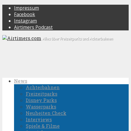
Impressum
Facebook
Instagram
Airtimers Podcast
Alles über Freizeitparks und Achterbahnen
News
Achterbahnen
Freizeitparks
Disney Parks
Wasserparks
Neuheiten Check
Interviews
Spiele & Filme