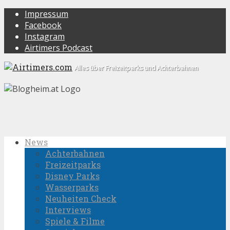
Impressum
Facebook
Instagram
Airtimers Podcast
Alles über Freizeitparks und Achterbahnen
News
Achterbahnen
Freizeitparks
Disney Parks
Wasserparks
Neuheiten Check
Interviews
Spiele & Filme