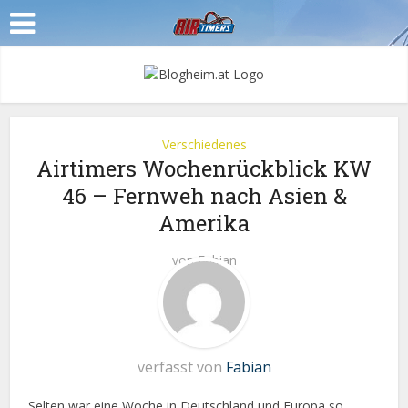
Verschiedenes
Airtimers Wochenrückblick KW
46 – Fernweh nach Asien &
Amerika
von
Fabian
verfasst von
Fabian
Selten war eine Woche in Deutschland und Europa so