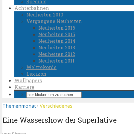
Specials
Achterbahnen
Neuheiten 2019
Vergangene Neuheiten
Neuheiten 2016
Neuheiten 2015
Neuheiten 2014
Neuheiten 2013
Neuheiten 2012
Neuheiten 2011
Weltrekorde
Lexikon
Wallpapers
Karriere
Themenmonat
•
Verschiedenes
Eine Wassershow der Superlative
von
Simon