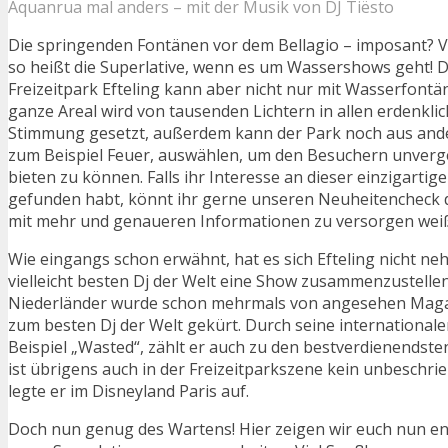
Aquanrua mal anders – mit der Musik von DJ Tiësto
Die springenden Fontänen vor dem Bellagio – imposant? 
so heißt die Superlative, wenn es um Wassershows geht! D
Freizeitpark Efteling kann aber nicht nur mit Wasserfontä
ganze Areal wird von tausenden Lichtern in allen erdenkli
Stimmung gesetzt, außerdem kann der Park noch aus ande
zum Beispiel Feuer, auswählen, um den Besuchern unverg
bieten zu können. Falls ihr Interesse an dieser einzigartig
gefunden habt, könnt ihr gerne unseren Neuheitencheck d
mit mehr und genaueren Informationen zu versorgen weiß
Wie eingangs schon erwähnt, hat es sich Efteling nicht ne
vielleicht besten Dj der Welt eine Show zusammenzustellen
Niederländer wurde schon mehrmals von angesehen Maga
zum besten Dj der Welt gekürt. Durch seine internationale
Beispiel „Wasted“, zählt er auch zu den bestverdienendsten
ist übrigens auch in der Freizeitparkszene kein unbeschrie
legte er im Disneyland Paris auf.
Doch nun genug des Wartens! Hier zeigen wir euch nun end