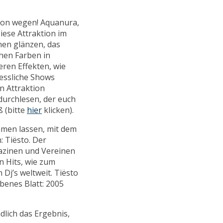
Von wegen! Aquanura,
iese Attraktion im
nen glänzen, das
chen Farben in
ren Effekten, wie
essliche Shows
en Attraktion
urchlesen, der euch
 (bitte
hier
klicken).
hmen lassen, mit dem
: Tiësto. Der
zinen und Vereinen
n Hits, wie zum
 Dj’s weltweit. Tiësto
benes Blatt: 2005
lich das Ergebnis,