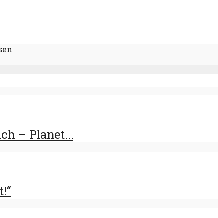
sen
h – Planet...
t!“