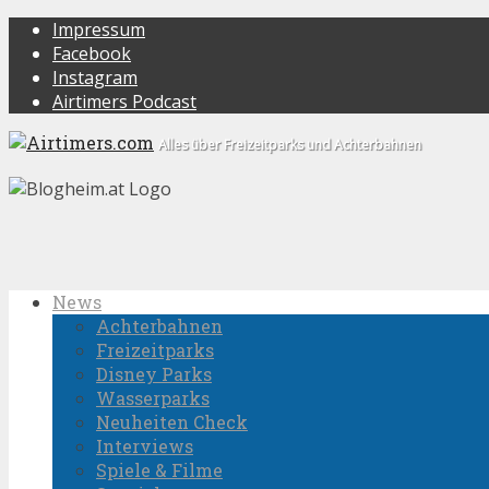
Impressum
Facebook
Instagram
Airtimers Podcast
Alles über Freizeitparks und Achterbahnen
News
Achterbahnen
Freizeitparks
Disney Parks
Wasserparks
Neuheiten Check
Interviews
Spiele & Filme