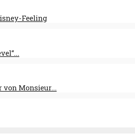
Disney-Feeling
el“...
 von Monsieur...