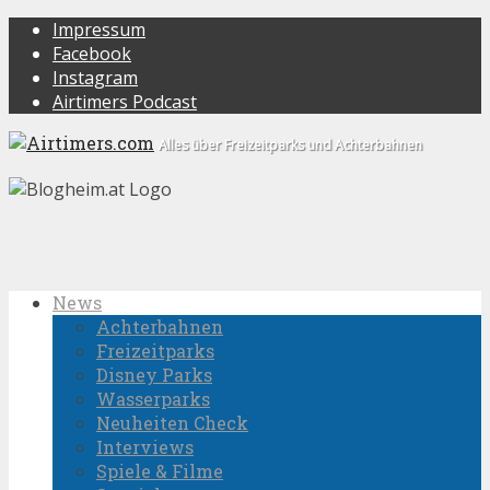
Impressum
Facebook
Instagram
Airtimers Podcast
Alles über Freizeitparks und Achterbahnen
News
Achterbahnen
Freizeitparks
Disney Parks
Wasserparks
Neuheiten Check
Interviews
Spiele & Filme