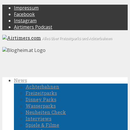
Impressum
Facebook
Instagram
Airtimers Podcast
Alles über Freizeitparks und Achterbahnen
News
Achterbahnen
Freizeitparks
Disney Parks
Wasserparks
Neuheiten Check
Interviews
Spiele & Filme